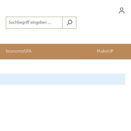
bionomeSPA
MakeUP