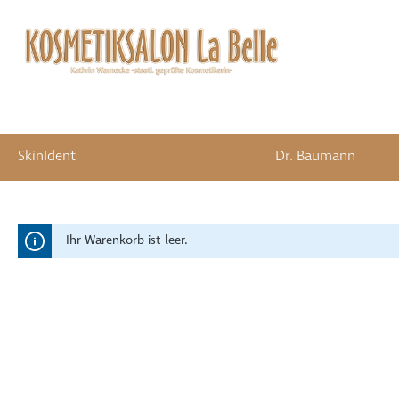
SkinIdent
Dr. Baumann
alt springen
Ihr Warenkorb ist leer.