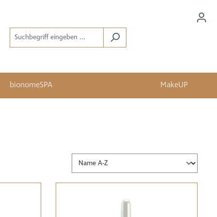
bionomeSPA
MakeUP