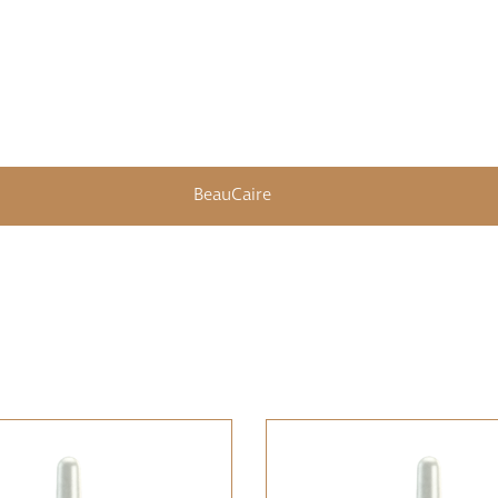
BeauCaire